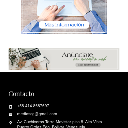
Contacto
+58 414 8687697
medioscg@gmail.com
Av. Cuchiveros Torre Movistar piso 8. Alta Vista.
Puerto Ordaz Edo. Bolivar. Venezuela.