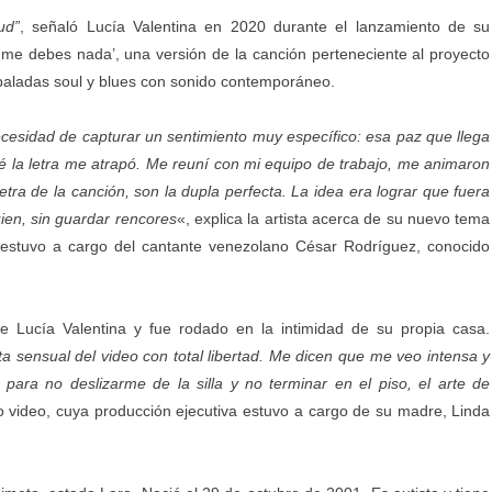
ud”
, señaló Lucía Valentina en 2020 durante el lanzamiento de su
me debes nada’, una versión de la canción perteneciente al proyecto
 baladas soul y blues con sonido contemporáneo.
cesidad de capturar un sentimiento muy específico: esa paz que llega
la letra me atrapó. Me reuní con mi equipo de trabajo, me animaron
letra de la canción, son la dupla perfecta. La idea era lograr que fuera
ien, sin guardar rencores
«, explica la artista acerca de su nuevo tema
l estuvo a cargo del cantante venezolano César Rodríguez, conocido
de Lucía Valentina y fue rodado en la intimidad de su propia casa.
 sensual del video con total libertad. Me dicen que me veo intensa y
ara no deslizarme de la silla y no terminar en el piso, el arte de
o video, cuya producción ejecutiva estuvo a cargo de su madre, Linda