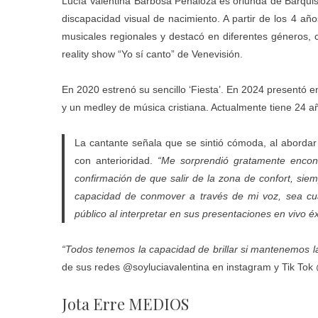
Lucía Valentina Barbosa Peñaloza es oriunda de Barquisi
discapacidad visual de nacimiento. A partir de los 4 año
musicales regionales y destacó en diferentes géneros, 
reality show “Yo sí canto” de Venevisión.
En 2020 estrenó su sencillo ‘Fiesta’. En 2024 presentó en
y un medley de música cristiana. Actualmente tiene 24 añ
La cantante señala que se sintió cómoda, al abordar
con anterioridad.
“Me sorprendió gratamente encont
confirmación de que salir de la zona de confort, sie
capacidad de conmover a través de mi voz, sea cual
público al interpretar en sus presentaciones en vivo é
“Todos tenemos la capacidad de brillar si mantenemos la
de sus redes @soyluciavalentina en instagram y Tik Tok 
Jota Erre MEDIOS