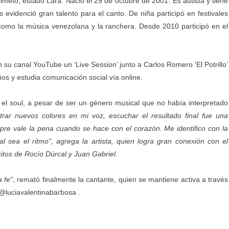
meto, estado Lara. Nació el 29 de octubre de 2001. Es autista y tiene
s evidenció gran talento para el canto. De niña participó en festivales
como la música venezolana y la ranchera. Desde 2010 participó en el
 su canal YouTube un ‘Live Session’ junto a Carlos Romero ‘El Potrillo’
os y estudia comunicación social vía online.
 el soul, a pesar de ser un género musical que no había interpretado
rar nuevos colores en mi voz, escuchar el resultado final fue una
mpre vale la pena cuando se hace con el corazón. Me identifico con la
 sea el ritmo”, agrega la artista, quien logra gran conexión con el
xitos de Rocío Dúrcal y Juan Gabriel.
 fe”
, remató finalmente la cantante, quien se mantiene activa a través
@luciavalentinabarbosa .