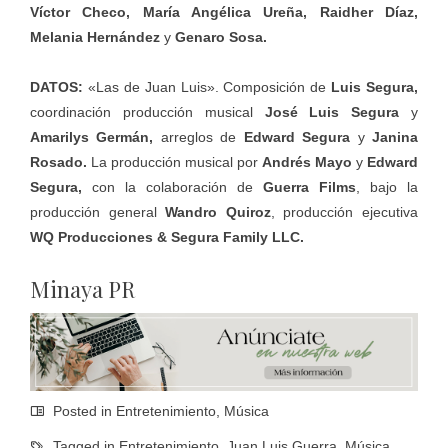
Víctor Checo, María Angélica Ureña, Raidher Díaz,
Melania Hernández
y
Genaro Sosa.
DATOS:
«Las de Juan Luis». Composición de
Luis Segura,
coordinación producción musical
José Luis Segura
y
Amarilys Germán,
arreglos de
Edward Segura
y
Janina
Rosado.
La producción musical por
Andrés Mayo
y
Edward
Segura,
con la colaboración de
Guerra Films
, bajo la
producción general
Wandro Quiroz
, producción ejecutiva
WQ Producciones & Segura Family LLC.
Minaya PR
Posted in
Entretenimiento
,
Música
Tagged in
Entretenimiento
,
Juan Luis Guerra
,
Música