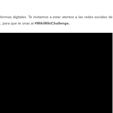
formas digitales. Te invitamos a estar atentos a las redes sociales de
z, para que te unas al
#WikiWikiChallenge.