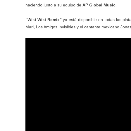
haciendo junto a su equipo de
AP Global Music
.
“Wiki Wiki Remix”
ya está disponible en todas las plata
Mari, Los Amigos Invisibles y el cantante mexicano Jona