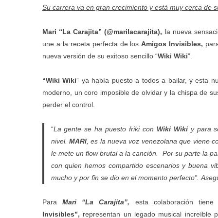
Su carrera va en gran crecimiento y está muy cerca de s
Mari “La Carajita” (@marilacarajita),
la nueva sensac
une a la receta perfecta de los
Amigos Invisibles,
par
nueva versión de su exitoso sencillo “
Wiki Wiki
”.
“Wiki Wiki
” ya había puesto a todos a bailar, y esta 
moderno, un coro imposible de olvidar y la chispa de su
perder el control.
“
La gente se ha puesto friki con
Wiki Wiki
y para se
nivel.
MARI
, es la nueva voz venezolana que viene co
le mete un flow brutal a la canción.
Por su parte
la pa
con quien hemos compartido escenarios y buena vib
mucho y por fin se dio en el momento perfecto”.
Aseg
Para
Mari “La Carajita”,
esta colaboración tiene
Invisibles”,
representan un legado musical increíble 