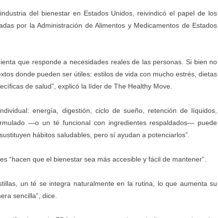
ndustria del bienestar en Estados Unidos, reivindicó el papel de los
cadas por la Administración de Alimentos y Medicamentos de Estados
.
enta que responde a necesidades reales de las personas. Si bien no
tos donde pueden ser útiles: estilos de vida con mucho estrés, dietas
cíficas de salud”, explicó la líder de The Healthy Move.
dividual: energía, digestión, ciclo de sueño, retención de líquidos,
rmulado —o un té funcional con ingredientes respaldados— puede
ustituyen hábitos saludables, pero sí ayudan a potenciarlos”.
les “hacen que el bienestar sea más accesible y fácil de mantener”.
tillas, un té se integra naturalmente en la rutina, lo que aumenta su
ra sencilla”, dice.