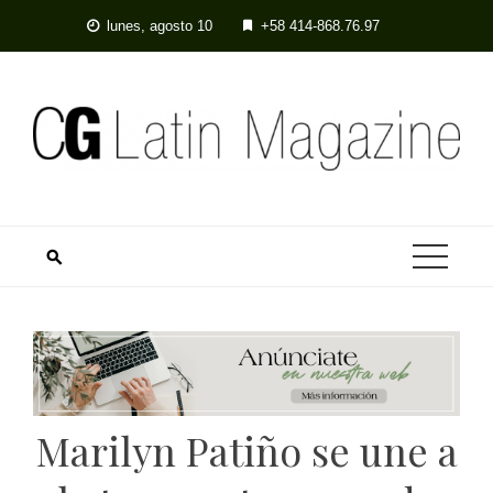
Skip
lunes, agosto 10
+58 414-868.76.97
to
content
Marilyn Patiño se une a