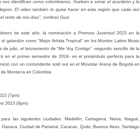
os identifican como colombianos. Vuelven a sonar el acordeón y la
alegres. El video también lo quise hacer en esta región que cada vez
l resto de mis días”, confesó Gusi.
febrero de este año, la nominación a Premios Juventud 2023 en la
y el galardón como “Mejor Artista Tropical” en los Monitor Latino Music
de julio, el lanzamiento de “Me Voy Contigo” -segundo sencillo de la
rá en el primer semestre de 2024- es el preámbulo perfecto para la
e inició con un contundente sold out en el Movistar Arena de Bogotá en
ad de Montería en Colombia.
023 (7pm)
re 2023 (8pm)
para las siguientes ciudades: Medellín, Cartagena, Neiva, Ibagué,
 Oaxaca, Ciudad de Panamá, Caracas, Quito, Buenos Aires, Santiago