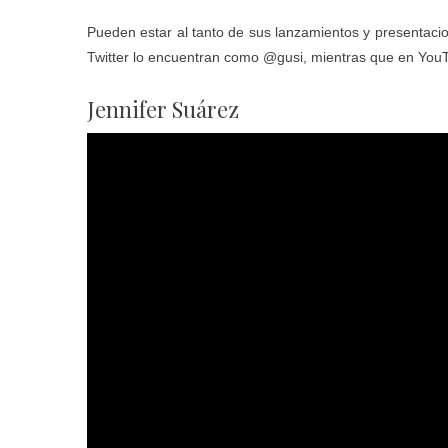
Pueden estar al tanto de sus lanzamientos y presentacio
Twitter lo encuentran como
@gusi
, mientras que en You
Jennifer Suárez