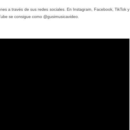
nes a través de sus redes sociales. En Instagram, Facebook, TikTok y
Tube se consigue como
@gusimusicavideo
.