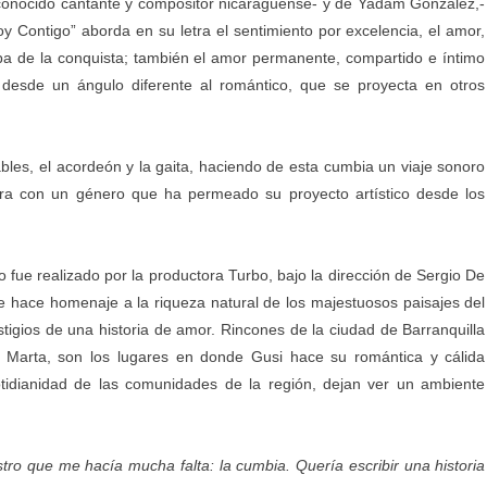
conocido cantante y compositor nicaragüense- y de Yadam Gónzalez,-
y Contigo” aborda en su letra el sentimiento por excelencia, el amor,
a de la conquista; también el amor permanente, compartido e íntimo
 desde un ángulo diferente al romántico, que se proyecta en otros
bles, el acordeón y la gaita, haciendo de esta cumbia un viaje sonoro
tra con un género que ha permeado su proyecto artístico desde los
o fue realizado por la productora Turbo, bajo la dirección de Sergio De
e hace homenaje a la riqueza natural de los majestuosos paisajes del
igios de una historia de amor. Rincones de la ciudad de Barranquilla
 Marta, son los lugares en donde Gusi hace su romántica y cálida
cotidianidad de las comunidades de la región, dejan ver un ambiente
tro que me hacía mucha falta: la cumbia. Quería escribir una historia