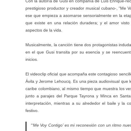
Con la autoría de Gusi en compañía de Luis Enrique-re
prestigioso productor y creador musical cubano-, “Me Vo
ese que empieza a asomarse sensorialmente en la etap
que existe en una relación duradera; y el amor visto
aspectos de la vida.
Musicalmente, la canción tiene dos protagonistas induda
en el que Gusi transita por su esencia y se reencuen
inicios.
El videoclip oficial que acompaña este contagioso sencill
Ávila y Jerome Lehoucq. Es una pieza audiovisual que l
caribe colombiano, al mismo tiempo que muestra los vest
junto a parajes del Parque Tayrona y Minca en Santa
interpretación, mientras a su alrededor el baile y la 
festivo.
“‘Me Voy Contigo’ es mi reconexión con un ritmo nues