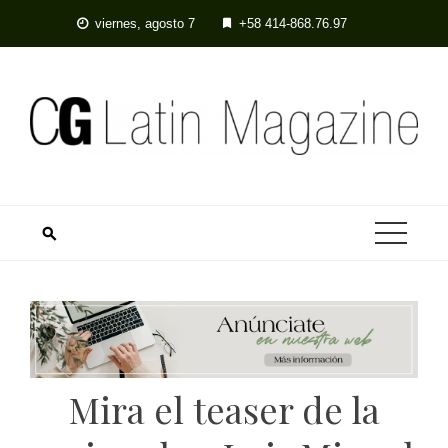
Skip
viernes, agosto 7
+58 414-868.76.97
to
content
Mira el teaser de la