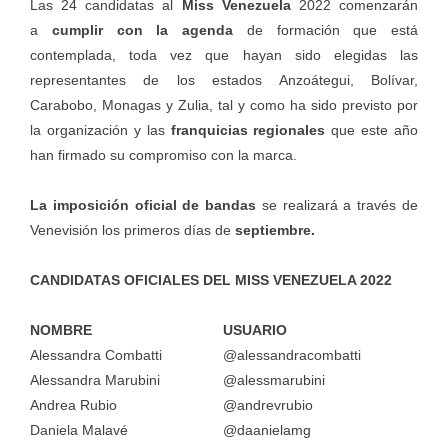
Las 24 candidatas al
Miss Venezuela
2022 comenzarán
a
cumplir con la agenda
de formación que está
contemplada, toda vez que hayan sido elegidas las
representantes de los estados Anzoátegui, Bolívar,
Carabobo, Monagas y Zulia, tal y como ha sido previsto por
la organización y las
franquicias regionales
que este año
han firmado su compromiso con la marca.
La imposición oficial de bandas
se realizará a través de
Venevisión los primeros días de
septiembre.
CANDIDATAS OFICIALES DEL MISS VENEZUELA 2022
NOMBRE
USUARIO
Alessandra Combatti
@alessandracombatti
Alessandra Marubini
@alessmarubini
Andrea Rubio
@andrevrubio
Daniela Malavé
@daanielamg