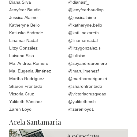
Diana Silva
@dianasf_
Jenyfeer Baudin
@jenyfeerbaudinp
Jessica Alaimo
@jessicalaimo
Katheryne Bello
@katheryne.bello
Katiuska Andrade
@kati_nazareth
Linamar Nadaf
@linamarnadaf
Litzy González
@litzygonzalez.s
Luisana Siso
@lulisiso
Ma. Andrea Romero
@soyandrearomero
Ma. Eugenia Jiménez
@marujimenezf
Martha Rodríguez
@martharodriguezri
Sharon Frontado
@sharonfrontado
Victoria Cruz
@victoriacruzgygax
Yulibeth Sánchez
@yulibethmsb
Zaren Loyo
@zarenloyo1
Acela Santamaria