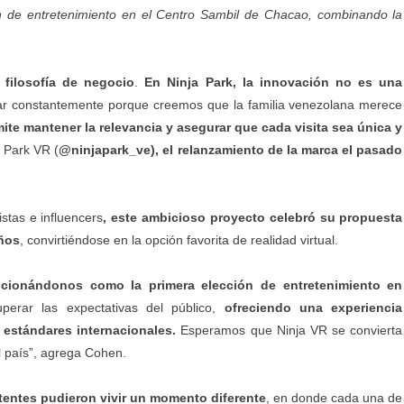
ón de entretenimiento en el Centro Sambil de Chacao, combinando la
 filosofía de negocio
.
En Ninja Park, la innovación no es una
ar constantemente porque creemos que la familia venezolana merece
ite mantener la relevancia y asegurar que cada visita sea única y
 Park VR (
@ninjapark_ve), el relanzamiento de la marca el pasado
stas e influencers
, este ambicioso proyecto celebró su propuesta
eños
, convirtiéndose en la opción favorita de realidad virtual.
icionándonos como la primera elección de entretenimiento en
erar las expectativas del público,
ofreciendo una experiencia
s estándares internacionales.
Esperamos que Ninja VR se convierta
el país”, agrega Cohen.
tentes pudieron vivir un momento diferente
, en donde cada una de