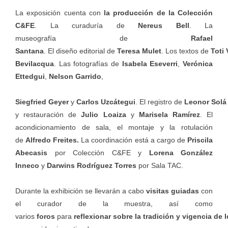
La exposición cuenta con
la producción de la Colección
C&FE
. La curaduría de
Nereus Bell
. La
museografía de
Rafael
Santana
. El diseño editorial de
Teresa Mulet
. Los textos de
Toti
Bevilacqua
. Las fotografías de
Isabela Eseverri
,
Verónica
Ettedgui
,
Nelson Garrido
,
Siegfried Geyer
y
Carlos Uzcátegui
. El registro de
Leonor Sol
y restauración de
Julio Loaiza
y
Marisela Ramírez
. El
acondicionamiento de sala, el montaje y la rotulación
de
Alfredo Freites.
La coordinación está a cargo de
Priscila
Abecasis
por Colección C&FE y
Lorena González
Inneco
y
Darwins Rodríguez Torres
por Sala TAC.
Durante la exhibición se llevarán a cabo
visitas guiadas
con
el curador de la muestra, así como
varios
foros
para
reflexionar sobre la tradición y vigencia de 