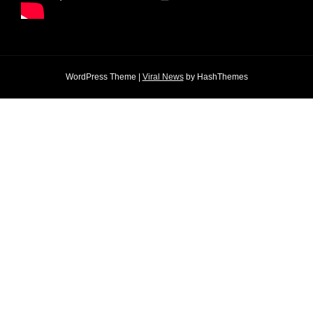
WordPress Theme
|
Viral News
by HashThemes