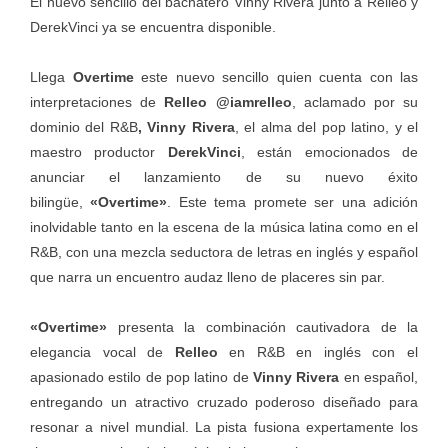
El nuevo sencillo del bachatero Vinny Rivera junto a Relleo y
DerekVinci ya se encuentra disponible.
Llega
Overtime
este nuevo sencillo quien cuenta con las
interpretaciones de
Relleo @iamrelleo
, aclamado por su
dominio del R&B
,
Vinny Rivera
, el alma del pop latino, y el
maestro productor
DerekVinci
, están emocionados de
anunciar el lanzamiento de su nuevo éxito
bilingüe,
«Overtime»
. Este tema promete ser una adición
inolvidable tanto en la escena de la música latina como en el
R&B, con una mezcla seductora de letras en inglés y español
que narra un encuentro audaz lleno de placeres sin par.
«Overtime»
presenta la combinación cautivadora de la
elegancia vocal de
Relleo
en R&B en inglés con el
apasionado estilo de pop latino de
Vinny Rivera
en español,
entregando un atractivo cruzado poderoso diseñado para
resonar a nivel mundial. La pista fusiona expertamente los