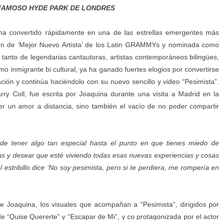
L FAMOSO HYDE PARK DE LONDRES
 ha convertido rápidamente en una de las estrellas emergentes más
ven de ‘Mejor Nuevo Artista’ de los Latin GRAMMYs y nominada como
 tanto de legendarias cantautoras, artistas contemporáneos bilingües,
o inmigrante bi cultural, ya ha ganado fuertes elogios por convertirse
ón y continúa haciéndolo con su nuevo sencillo y video “Pesimista”.
ry Coll, fue escrita por Joaquina durante una visita a Madrid en la
r un amor a distancia, sino también el vacío de no poder compartir
e tener algo tan especial hasta el punto en que tienes miedo de
as y desear que esté viviendo todas esas nuevas experiencias y cosas
l estribillo dice ‘No soy pesimista, pero si te perdiera, me rompería en
 Joaquina, los visuales que acompañan a “Pesimista”, dirigidos por
e “Quise Quererte” y “Escapar de Mi”, y co protagonizada por el actor