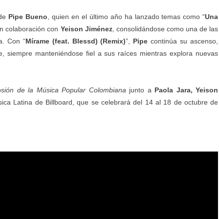
 de
Pipe
Bueno
, quien en el último año ha lanzado temas como “
Una
en colaboración con
Yeison
Jiménez
, consolidándose como una de las
a. Con “
Mírame (feat. Blessd) (Remix)
”,
Pipe
continúa su ascenso,
, siempre manteniéndose fiel a sus raíces mientras explora nuevas
osión de la Música Popular Colombiana
junto a
Paola Jara, Yeison
ica Latina de Billboard, que se celebrará del 14 al 18 de octubre de