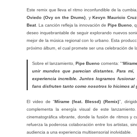
Este remix que lleva el ritmo inconfundible de la cumbia
Oviedo (Ovy on the Drums)
, y
Kevyn Mauricio Cruz
Beat
. La canción refleja la innovación de
Pipe
Bueno
, 
deseo inquebrantable de seguir explorando nuevos soni
mejor de la música regional con lo urbano. Esta producc
próximo álbum, el cual promete ser una celebración de l
Sobre el lanzamiento,
Pipe
Bueno
comenta: “
‘Mírame
unir mundos que parecían distantes. Para mí
experiencia increíble. Juntos logramos fusionar
fans disfruten tanto como nosotros lo hicimos al 
El video de “
Mírame (feat. Blessd) (Remix)
”, dirig
complementa la energía visual de este lanzamiento
cinematográfica vibrante, donde la fusión de ritmos y c
refuerza la poderosa colaboración entre los artistas, si
audiencia a una experiencia multisensorial inolvidable.