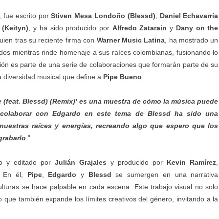
, fue escrito por
Stiven Mesa Londoño (Blessd)
,
Daniel Echavarría
 (Keityn)
, y ha sido producido por
Alfredo Zatarain
y
Dany on the
quien tras su reciente firma con
Warner Music Latina
, ha mostrado un
dos mientras rinde homenaje a sus raíces colombianas, fusionando lo
ión es parte de una serie de colaboraciones que formarán parte de su
a diversidad musical que define a
Pipe
Bueno
.
 (feat. Blessd) (Remix)’ es una muestra de cómo la música puede
, colaborar con Edgardo en este tema de Blessd ha sido una
 nuestras raíces y energías, recreando algo que espero que los
grabarlo
.”
ido y editado por
Julián Grajales
y producido por
Kevin
Ramírez
,
. En él,
Pipe
,
Edgardo
y
Blessd
se sumergen en una narrativa
ulturas se hace palpable en cada escena. Este trabajo visual no solo
no que también expande los límites creativos del género, invitando a la