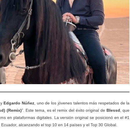
 y
Edgardo
Núñez
, uno de los jóvenes talentos más respetados de la
sd) (Remix)
”. Este tema, es el remix del éxito original de
Blessd
, que
s en plataformas digitales. La versión original se posicionó en el #1
y Ecuador, alcanzando el top 10 en 14 países y el Top 30 Global.