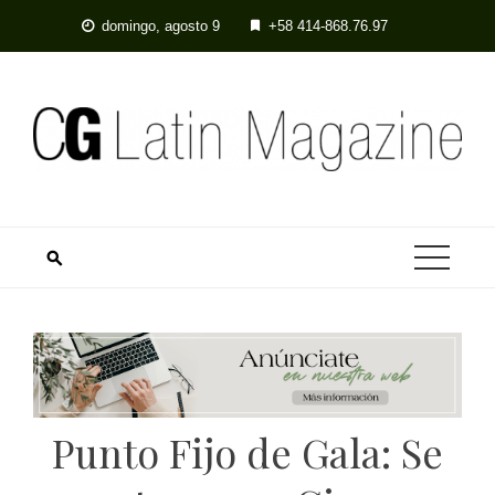
Skip
domingo, agosto 9
+58 414-868.76.97
to
content
Punto Fijo de Gala: Se