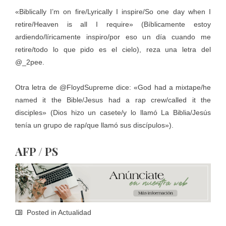
«Biblically I’m on fire/Lyrically I inspire/So one day when I
retire/Heaven is all I require» (Bíblicamente estoy
ardiendo/líricamente inspiro/por eso un día cuando me
retire/todo lo que pido es el cielo), reza una letra del
@_2pee.
Otra letra de @FloydSupreme dice: «God had a mixtape/he
named it the Bible/Jesus had a rap crew/called it the
disciples» (Dios hizo un casete/y lo llamó La Biblia/Jesús
tenía un grupo de rap/que llamó sus discípulos»).
AFP / PS
Posted in
Actualidad