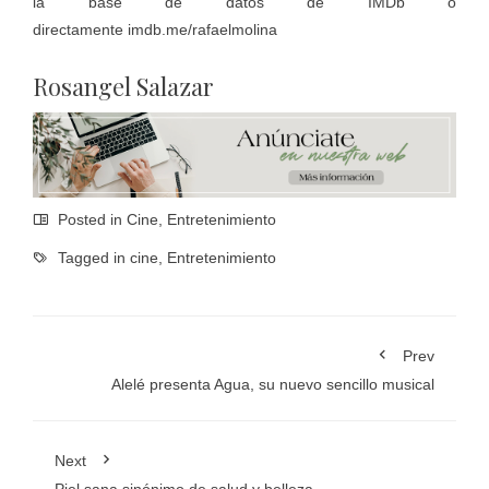
la base de datos de IMDb o
directamente
imdb.me/rafaelmolina
Rosangel Salazar
Posted in
Cine
,
Entretenimiento
Tagged in
cine
,
Entretenimiento
Prev
Alelé presenta Agua, su nuevo sencillo musical
Next
Piel sana sinónimo de salud y belleza