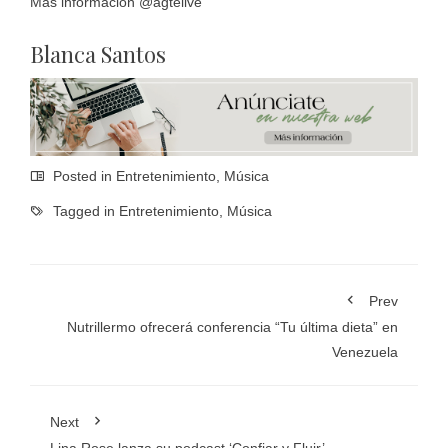
Más información @agtelive
Blanca Santos
Posted in
Entretenimiento
,
Música
Tagged in
Entretenimiento
,
Música
Prev
Nutrillermo ofrecerá conferencia “Tu última dieta” en
Venezuela
Next
Lina Rose lanza su podcast ‘Confiar y Fluir’