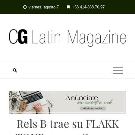
Skip
viernes, agosto 7
+58 414-868.76.97
to
content
Rels B trae su FLAKK