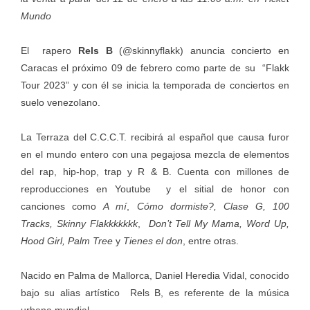
Mundo
El rapero
Rels B
(@skinnyflakk) anuncia concierto en
Caracas el próximo 09 de febrero como parte de su “Flakk
Tour 2023” y con él se inicia la temporada de conciertos en
suelo venezolano.
La Terraza del C.C.C.T. recibirá al español que causa furor
en el mundo entero con una pegajosa mezcla de elementos
del rap, hip-hop, trap y R & B. Cuenta con millones de
reproducciones en Youtube y el sitial de honor con
canciones como
A mí
,
Cómo dormiste?, Clase G, 100
Tracks, Skinny Flakkkkkkk
,
Don’t Tell My Mama, Word Up,
Hood Girl, Palm Tree
y
Tienes el don
, entre otras.
Nacido en Palma de Mallorca, Daniel Heredia Vidal, conocido
bajo su alias artístico Rels B, es referente de la música