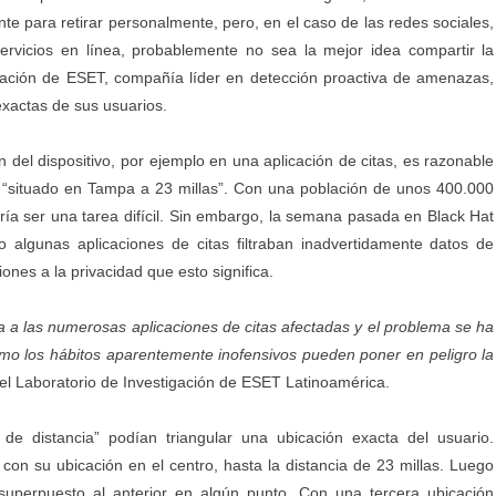
te para retirar personalmente, pero, en el caso de
las redes sociales
,
rvicios en línea, probablemente no sea la mejor idea compartir la
igación de
ESET
, compañía líder en detección proactiva de amenazas,
exactas de sus usuarios.
n del dispositivo, por ejemplo en una aplicación de citas, es razonable
: “situado en Tampa a 23 millas”. Con una población de unos 400.000
ería ser una tarea difícil. Sin embargo, la semana pasada en Black Hat
algunas aplicaciones de citas filtraban inadvertidamente datos de
iones a la privacidad que esto significa.
 a las numerosas aplicaciones de citas afectadas y el problema se ha
ómo los hábitos aparentemente inofensivos pueden poner en peligro la
l Laboratorio de Investigación de ESET Latinoamérica.
de distancia” podían triangular una ubicación exacta del usuario.
 con su ubicación en el centro, hasta la distancia de 23 millas. Luego
superpuesto al anterior en algún punto. Con una tercera ubicación