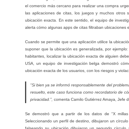
el comercio más cercano para realizar una compra urgen
las
aplicaciones de citas
, los
juegos
y muchos otros se
ubicación exacta. En este sentido, el equipo de invest
alerta cómo algunas apps de citas filtraban ubicaciones 
Cuando se permite que una aplicación utilice la ubicació
suponer que la ubicación es generalizada, por ejemplo
habitantes, localizar la ubicación exacta de alguien deb
USA, un equipo de investigación belga
demostró
cómo 
ubicación exacta de los usuarios, con los riesgos y violac
“Si bien ya se informó responsablemente del problema
resuelto, este caso funciona como recordatorio de c
privacidad.”,
comenta Camilo Gutiérrez Amaya, Jefe de
Se demostró que a partir de los datos de “X millas 
Seleccionando un perfil de destino, dibujaron un círculo
falseando su ubicación dibujaron un segundo círculo 