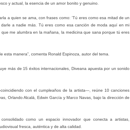
esco y actual, la esencia de un amor bonito y genuino.
carla a quien se ama, con frases como: ‘Tú eres como esa mitad de un
o darle a nadie más. Tú eres como esa canción de moda aquí en mi
ol, que me alumbra en la mañana, la medicina que sana porque tú eres
 de esta manera”, comenta Ronald Espinoza, autor del tema.
uye más de 15 éxitos internacionales, Diveana apuesta por un sonido
oincidiendo con el cumpleaños de la artista—, reúne 10 canciones
vas, Orlando Alcalá, Edwin García y Marco Navas, bajo la dirección de
consolidado como un espacio innovador que conecta a artistas,
iovisual fresca, auténtica y de alta calidad.