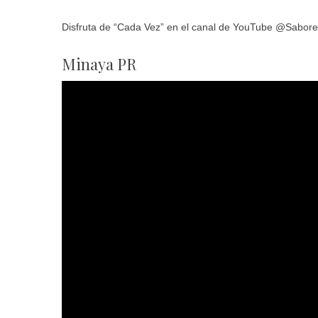
Disfruta de “Cada Vez” en el canal de YouTube @Sabore
Minaya PR