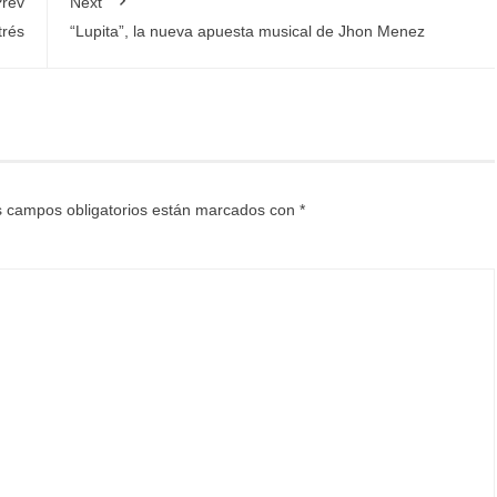
rev
Next
trés
“Lupita”, la nueva apuesta musical de Jhon Menez
 campos obligatorios están marcados con
*