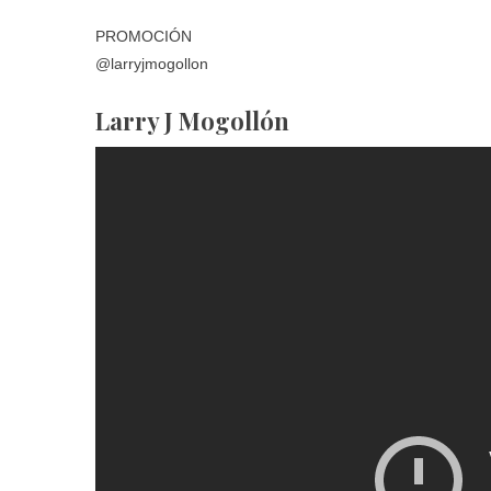
PROMOCIÓN
@larryjmogollon
Larry J Mogollón