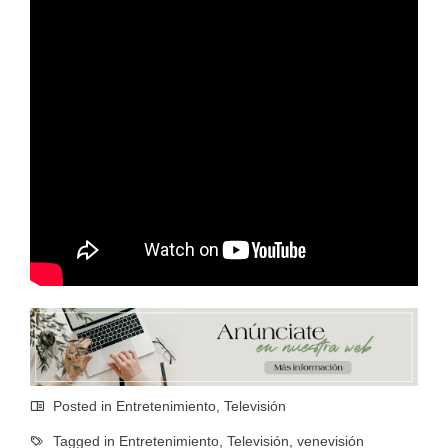
Posted in
Entretenimiento
,
Televisión
Tagged in
Entretenimiento
,
Televisión
,
venevisión