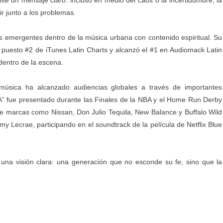
ite un mensaje claro: incluso en medio del caos o la incertidumbre, la
tir junto a los problemas.
emergentes dentro de la música urbana con contenido espiritual. Su
 puesto #2 de iTunes Latin Charts y alcanzó el #1 en Audiomack Latin
dentro de la escena.
música ha alcanzado audiencias globales a través de importantes
A” fue presentado durante las Finales de la NBA y el Home Run Derby
e marcas como Nissan, Don Julio Tequila, New Balance y Buffalo Wild
Lecrae, participando en el soundtrack de la película de Netflix Blue
una visión clara: una generación que no esconde su fe, sino que la