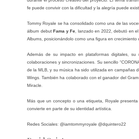
durante el proceso creativo del proyecto. El tema transm
fe puede convivir con la dificultad y la alegría puede exis
Tommy Royale se ha consolidado como una de las voces 
álbum debut
Fama y Fe
, lanzado en 2022, debutó en el
Albums, posicionándolo como una figura en crecimiento 
Además de su impacto en plataformas digitales, su 
colaboraciones y sincronizaciones. Su sencillo “CORON
de la MLB, y su música ha sido utilizada en campañas d
Wings. También ha colaborado con el ganador del Grammy 
Miracle.
Más que un concepto o una etiqueta, Royale presenta 
convierte en parte de su identidad artística.
Redes Sociales: @iamtommyroyale @dquintero22