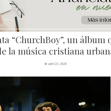
a “ChurchBoy”, un álbum q
de la música cristiana urban
abril 22, 2026