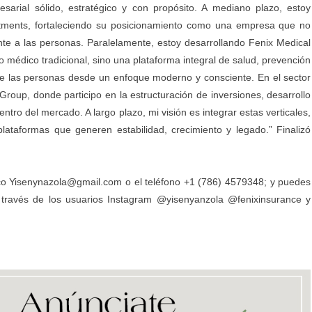
arial sólido, estratégico y con propósito. A mediano plazo, estoy
stments, fortaleciendo su posicionamiento como una empresa que no
nte a las personas. Paralelamente, estoy desarrollando Fenix Medical
o médico tradicional, sino una plataforma integral de salud, prevención
 de las personas desde un enfoque moderno y consciente. En el sector
 Group, donde participo en la estructuración de inversiones, desarrollo
tro del mercado. A largo plazo, mi visión es integrar estas verticales,
plataformas que generen estabilidad, crecimiento y legado.” Finalizó
ico
Yisenynazola@gmail.com
o el teléfono +1 (786) 4579348; y puedes
a través de los usuarios Instagram @yisenyanzola @fenixinsurance y