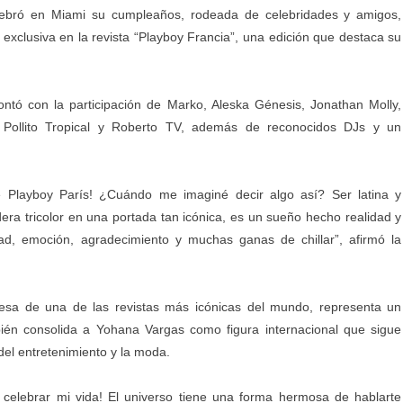
ebró en Miami su cumpleaños, rodeada de celebridades y amigos,
 exclusiva en la revista “Playboy Francia”, una edición que destaca su
ontó con la participación de Marko, ⁠Aleska Génesis, Jonathan Molly,
z, Pollito Tropical y Roberto TV, además de reconocidos DJs y un
e Playboy París! ¿Cuándo me imaginé decir algo así? Ser latina y
era tricolor en una portada tan icónica, es un sueño hecho realidad y
d, emoción, agradecimiento y muchas ganas de chillar”, afirmó la
cesa de una de las revistas más icónicas del mundo, representa un
én consolida a Yohana Vargas como figura internacional que sigue
del entretenimiento y la moda.
elebrar mi vida! El universo tiene una forma hermosa de hablarte