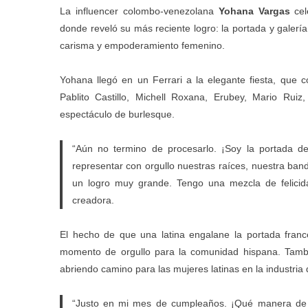
La influencer colombo-venezolana
Yohana Vargas
cel
donde reveló su más reciente logro: la portada y galería
carisma y empoderamiento femenino.
Yohana llegó en un Ferrari a la elegante fiesta, que c
Pablito Castillo, Michell Roxana, Erubey, Mario Rui
espectáculo de burlesque.
“Aún no termino de procesarlo. ¡Soy la portada d
representar con orgullo nuestras raíces, nuestra band
un logro muy grande. Tengo una mezcla de felicida
creadora.
El hecho de que una latina engalane la portada fran
momento de orgullo para la comunidad hispana. Tambi
abriendo camino para las mujeres latinas en la industria 
“Justo en mi mes de cumpleaños. ¡Qué manera de c