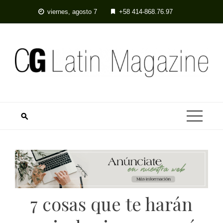
Skip
viernes, agosto 7
+58 414-868.76.97
to
content
7 cosas que te harán