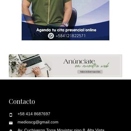
Contacto
+58 414 8687697
medioscg@gmail.com
Av. Cuchiveros Torre Movistar piso 8. Alta Vista.