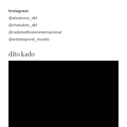
Instagram:
@alzatuvoz_dkf
@chekalotv_dkf
@radiotvdifusioninternacional
@artistasporel_mundo
dito kado