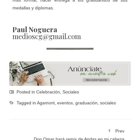
medallas y diplomas.
Paul Noguera
medioscg@gmail.com
Posted in
Celebración
,
Sociales
Tagged in
Agamont
,
eventos
,
graduación
,
sociales
Prev
Don Omar hará remix de Andas en mi cabeza