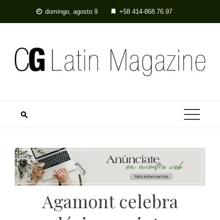
domingo, agosto 9
+58 414-868.76.97
Agamont celebra