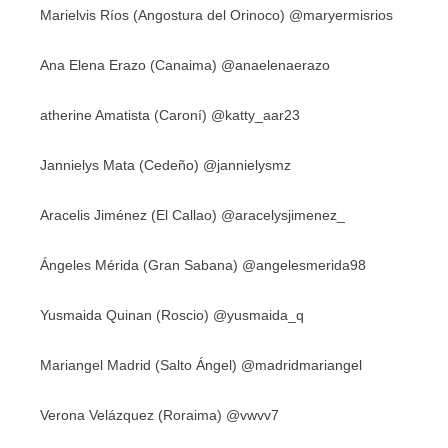
Marielvis Ríos (Angostura del Orinoco) @maryermisrios
Ana Elena Erazo (Canaima) @anaelenaerazo
atherine Amatista (Caroní) @katty_aar23
Jannielys Mata (Cedeño) @jannielysmz
Aracelis Jiménez (El Callao) @aracelysjimenez_
Ángeles Mérida (Gran Sabana) @angelesmerida98
Yusmaida Quinan (Roscio) @yusmaida_q
Mariangel Madrid (Salto Ángel) @madridmariangel
Verona Velázquez (Roraima) @vwvv7