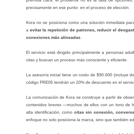
premisa clara: el problema no es la falta de opciones
precisamente en ese punto: en el proceso de elección.
Kora no se posiciona como una solución inmediata para
a
evitar la repetición de patrones, reducir el desgas
conexiones más alineadas
.
El servicio está dirigido principalmente a personas adu
citas y buscan un proceso más consciente y eficiente.
La asesoría inicial tiene un costo de $90.000 (incluye d
código PRE05 tendrán un 20% de descuento en el servic
La comunicación de Kora se construye a partir de observ
contenidos breves —muchos de ellos con un tono de hu
alta identificación, como
citas sin conexión, conversa
enfoque no solo posiciona la marca, sino que también ed