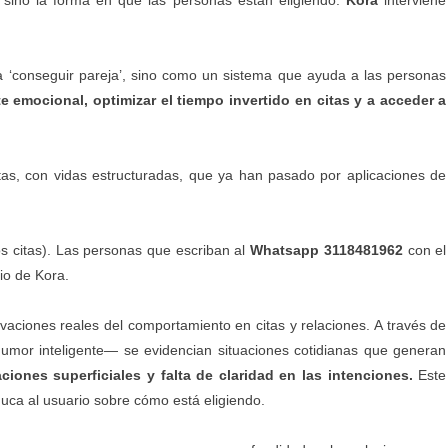
, sino la forma en que las personas están eligiendo.
Kora
interviene
 ‘conseguir pareja’, sino como un sistema que ayuda a las personas
te emocional, optimizar el tiempo invertido en citas y a acceder a
ltas, con vidas estructuradas, que ya han pasado por aplicaciones de
os citas). Las personas que escriban al
Whatsapp 3118481962
con el
io de Kora.
aciones reales del comportamiento en citas y relaciones. A través de
mor inteligente— se evidencian situaciones cotidianas que generan
ciones superficiales y falta de claridad en las intenciones.
Este
uca al usuario sobre cómo está eligiendo.