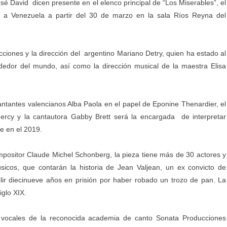
é David dicen presente en el elenco principal de “Los Miserables”, el
 a Venezuela a partir del 30 de marzo en la sala Ríos Reyna del
cciones y la dirección del argentino Mariano Detry, quien ha estado al
dedor del mundo, así como la dirección musical de la maestra Elisa
ntantes valencianos Alba Paola en el papel de Eponine Thenardier, el
ercy y la cantautora Gabby Brett será la encargada de interpretar
e en el 2019.
positor Claude Michel Schonberg, la pieza tiene más de 30 actores y
os, que contarán la historia de Jean Valjean, un ex convicto de
lir diecinueve años en prisión por haber robado un trozo de pan. La
iglo XIX.
s vocales de la reconocida academia de canto Sonata Producciones