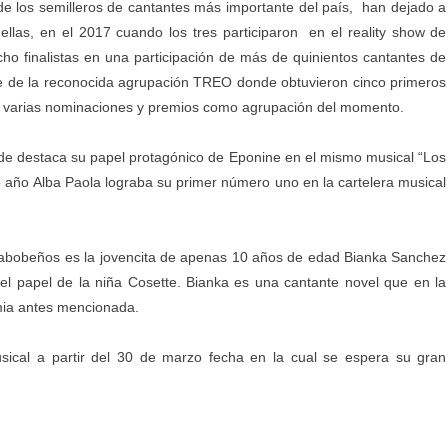
e los semilleros de cantantes más importante del país, han dejado a
llas, en el 2017 cuando los tres participaron en el reality show de
ocho finalistas en una participación de más de quinientos cantantes de
rte de la reconocida agrupación TREO donde obtuvieron cinco primeros
s y varias nominaciones y premios como agrupación del momento.
nde destaca su papel protagónico de Eponine en el mismo musical “Los
 año Alba Paola lograba su primer número uno en la cartelera musical
arabobeños es la jovencita de apenas 10 años de edad Bianka Sanchez
el papel de la niña Cosette. Bianka es una cantante novel que en la
mia antes mencionada.
usical a partir del 30 de marzo fecha en la cual se espera su gran