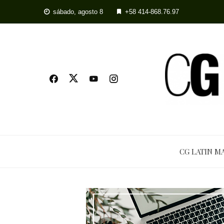
sábado, agosto 8
+58 414-868.76.97
CG LATIN M