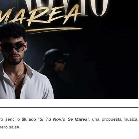
o sencillo titulado
“
Si Tu Novio Se Marea
”
, una propuesta musical
nero salsa.