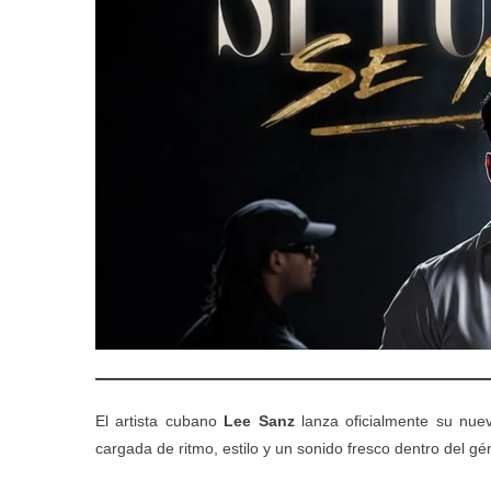
El artista cubano
Lee Sanz
lanza oficialmente su nuev
cargada de ritmo, estilo y un sonido fresco dentro del gé