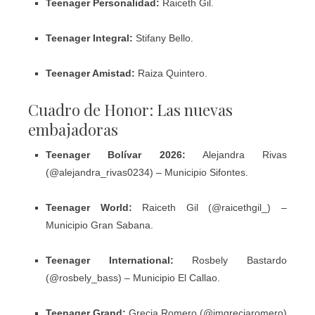
Teenager Personalidad:
Raiceth Gil.
Teenager Integral:
Stifany Bello.
Teenager Amistad:
Raiza Quintero.
Cuadro de Honor: Las nuevas
embajadoras
Teenager Bolívar 2026:
Alejandra Rivas
(@alejandra_rivas0234) – Municipio Sifontes.
Teenager World:
Raiceth Gil (@raicethgil_) –
Municipio Gran Sabana.
Teenager International:
Rosbely Bastardo
(@rosbely_bass) – Municipio El Callao.
Teenager Grand:
Grecia Romero (@imgreciaromero)