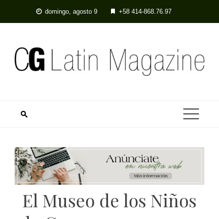
Skip
domingo, agosto 9
+58 414-868.76.97
to
content
El Museo de los Niños