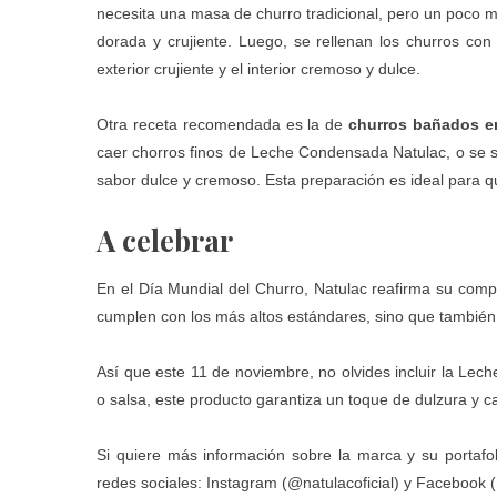
necesita una masa de churro tradicional, pero un poco m
dorada y crujiente. Luego, se rellenan los churros co
exterior crujiente y el interior cremoso y dulce.
Otra receta recomendada es la de
churros bañados e
caer chorros finos de Leche Condensada Natulac, o se 
sabor dulce y cremoso. Esta preparación es ideal para q
A celebrar
En el Día Mundial del Churro, Natulac reafirma su compr
cumplen con los más altos estándares, sino que tambié
Así que este 11 de noviembre, no olvides incluir la Lec
o salsa, este producto garantiza un toque de dulzura y c
Si quiere más información sobre la marca y su portafol
redes sociales: Instagram (
@natulacoficial
) y Facebook (