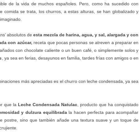
cutible de la vida de muchos españoles. Pero, como ha sucedido con
comida se trata, los churros, a estas alturas, se han globalizado y
 imaginado.
ns’ absolutos de
esta mezcla de harina, agua, y sal, alargada y con
eada con azúcar,
receta que pocas personas se atreven a preparar en
añados con chocolate caliente o un buen café, o simplemente solos y
s
, ya sea en ferias, desayunos en familia, tardes frías con amigos o en
inaciones más apreciadas es el churro con leche condensada, ya sea
or que la
Leche Condensada Natulac
, producto que ha conquistado
emosidad y dulzura equilibrada
la hacen perfecta para acompañar
ste postre, sino que también añade una textura suave y un toque de
rujiente.