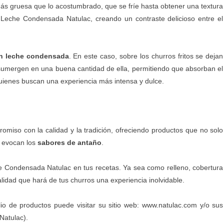
ás gruesa que lo acostumbrado, que se fríe hasta obtener una textura
n Leche Condensada Natulac, creando un contraste delicioso entre el
n leche condensada
. En este caso, sobre los churros fritos se dejan
sumergen en una buena cantidad de ella, permitiendo que absorban el
uienes buscan una experiencia más intensa y dulce.
omiso con la calidad y la tradición, ofreciendo productos que no solo
n evocan los
sabores de antaño
.
he Condensada Natulac en tus recetas. Ya sea como relleno, cobertura
alidad que hará de tus churros una experiencia inolvidable.
io de productos puede visitar su sitio web:
www.natulac.com
y/o sus
Natulac
).