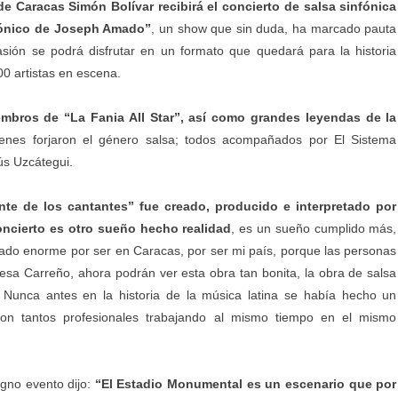
e Caracas Simón Bolívar recibirá el concierto de salsa sinfónica
fónico de Joseph Amado”
, un show que sin duda, ha marcado pauta
asión se podrá disfrutar en un formato que quedará para la historia
0 artistas en escena.
bros de “La Fania All Star”, así como grandes leyendas de la
enes forjaron el género salsa; todos acompañados por El Sistema
ús Uzcátegui.
tante de los cantantes” fue creado, producido e interpretado por
ncierto es otro sueño hecho realidad
, es un sueño cumplido más,
cado enorme por ser en Caracas, por ser mi país, porque las personas
resa Carreño, ahora podrán ver esta obra tan bonita, la obra de salsa
Nunca antes en la historia de la música latina se había hecho un
on tantos profesionales trabajando al mismo tiempo en el mismo
agno evento dijo:
“El Estadio Monumental es un escenario que por