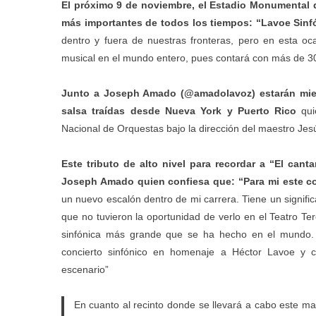
El próximo 9 de noviembre, el Estadio Monumental d
más importantes de todos los tiempos: “Lavoe Sin
dentro y fuera de nuestras fronteras, pero en esta oc
musical en el mundo entero, pues contará con más de 30
Junto a Joseph Amado (@amadolavoz) estarán miem
salsa traídas desde Nueva York y Puerto Rico
qui
Nacional de Orquestas bajo la dirección del maestro Jes
Este tributo de alto nivel para recordar a “El can
Joseph Amado quien confiesa que: “Para mi este co
un nuevo escalón dentro de mi carrera. Tiene un signifi
que no tuvieron la oportunidad de verlo en el Teatro Te
sinfónica más grande que se ha hecho en el mundo. 
concierto sinfónico en homenaje a Héctor Lavoe y c
escenario”
En cuanto al recinto donde se llevará a cabo este m