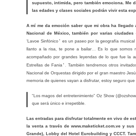
supuesto, intimida, pero también emociona. Me d
las edades y clases sociales podrán vivir esta ex
A mí me da emoción saber que mi obra ha llegado a 
Nacional de México, también por varias ciudades
'
‘Lavoe Sinfónico
es un paseo por la geografía musical 
llanto a la risa, te pone a bailar… Es lo que somos 
acompañado por grandes leyendas de lo que fue la ag
'
Estrellas de Fania
. También tendremos otros invitado
Nacional de Orquestas dirigido por el gran maestro Jesú
memoria de quienes vayan a disfrutar, estoy seguro que a
“Los magos del entretenimiento” Oz Show (@ozshows)
que será único e irrepetible.
Las entradas para disfrutar totalmente en vivo de es
la venta a través de
www.maketicket.com.ve
y sus 
Grande), Lobby del Hotel Eurobuilding y CCCT. Tamb