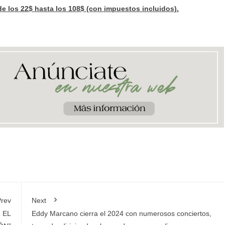
de los 22$ hasta los 108$ (con impuestos incluidos).
rev
Next
 EL
Eddy Marcano cierra el 2024 con numerosos conciertos,