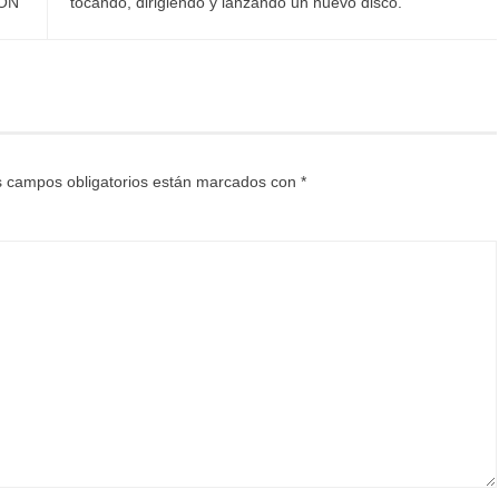
ÓN”
tocando, dirigiendo y lanzando un nuevo disco.
 campos obligatorios están marcados con
*