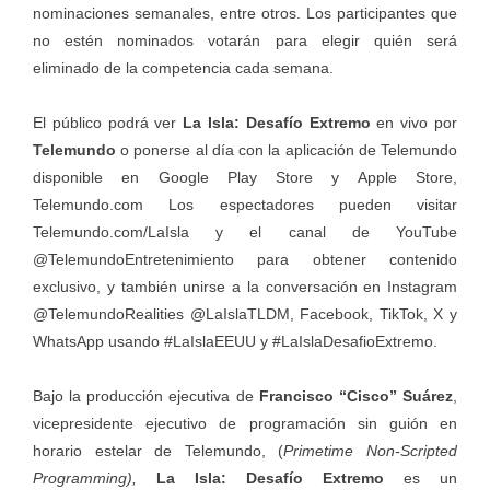
nominaciones semanales, entre otros. Los participantes que
no estén nominados votarán para elegir quién será
eliminado de la competencia cada semana.
El público podrá ver
La Isla: Desafío Extremo
en vivo por
Telemundo
o ponerse al día con la aplicación de Telemundo
disponible en Google Play Store y Apple Store,
Telemundo.com
Los espectadores pueden visitar
Telemundo.com/LaIsla
y el canal de YouTube
@TelemundoEntretenimiento
para obtener contenido
exclusivo, y también unirse a la conversación en Instagram
@TelemundoRealities
@LaIslaTLDM
, Facebook, TikTok, X y
WhatsApp usando #LaIslaEEUU y #LaIslaDesafioExtremo.
Bajo la producción ejecutiva de
Francisco “Cisco” Suárez
,
vicepresidente ejecutivo de programación sin guión en
horario estelar de Telemundo, (
Primetime Non-Scripted
Programming),
La Isla: Desafío Extremo
es un