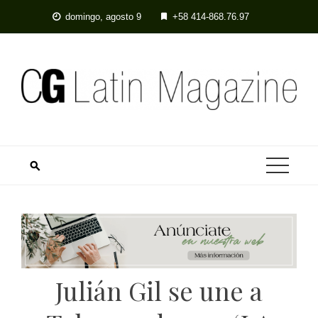
Skip
domingo, agosto 9
+58 414-868.76.97
to
content
Julián Gil se une a