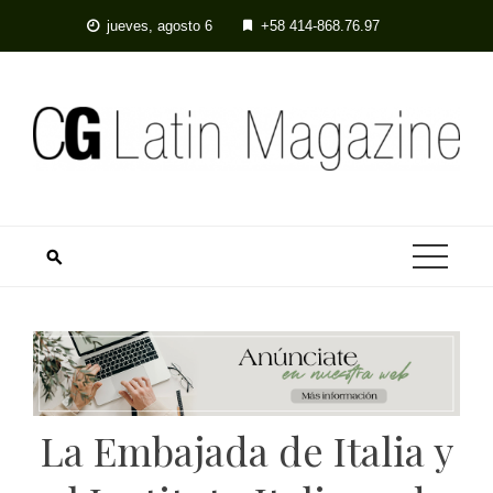
Skip
jueves, agosto 6
+58 414-868.76.97
to
content
La Embajada de Italia y