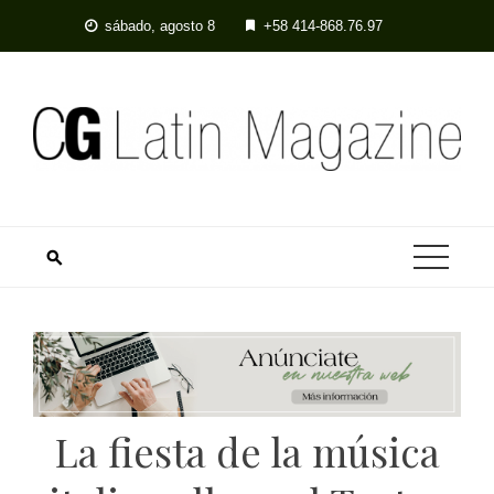
Skip
sábado, agosto 8
+58 414-868.76.97
to
content
La fiesta de la música