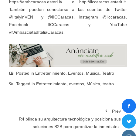
https://ambcaracas.esteri.it/
o
http://iiccaracas.esterit.it
.
También pueden conectarse a las cuentas de Twitter
@ItalyinVEN y @IICCaracas, Instagram @iiccaracas,
Facebook IICCaracas y YouTube
@AmbasciatadItaliaCaracas.
Posted in
Entretenimiento
,
Eventos
,
Música
,
Teatro
Tagged in
Entretenimiento
,
eventos
,
Música
,
teatro
Prev
R4 blinda su arquitectura tecnológica y posiciona sus
soluciones B2B para garantizar la inmediatez