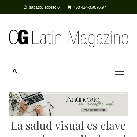
Skip
sábado, agosto 8
+58 414-868.76.97
to
content
La salud visual es clave