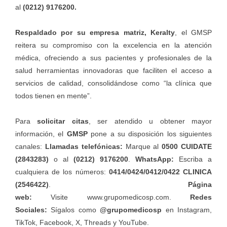
al
(0212) 9176200.
Respaldado por su empresa matriz, Keralty
, el GMSP
reitera su compromiso con la excelencia en la atención
médica, ofreciendo a sus pacientes y profesionales de la
salud herramientas innovadoras que faciliten el acceso a
servicios de calidad, consolidándose como “la clínica que
todos tienen en mente”.
Para
solicitar citas
, ser atendido u obtener mayor
información, el
GMSP
pone a su disposición los siguientes
canales:
Llamadas telefónicas:
Marque al
0500 CUIDATE
(2843283)
o al
(0212) 9176200
.
WhatsApp:
Escriba a
cualquiera de los números:
0414/0424/0412/0422 CLINICA
(2546422)
.
Página
web:
Visite
www.grupomedicosp.com
.
Redes
Sociales:
Sígalos como
@grupomedicosp
en Instagram,
TikTok, Facebook, X, Threads y YouTube.