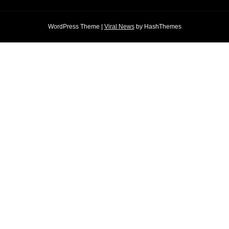
WordPress Theme
|
Viral News
by HashThemes