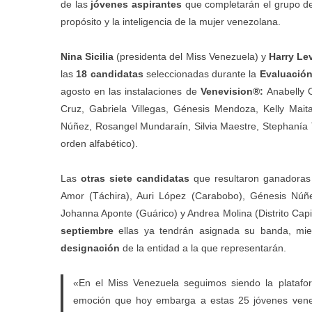
de las
jóvenes aspirantes
que completarán el grupo 
propósito y la inteligencia de la mujer venezolana.
Nina Sicilia
(presidenta del Miss Venezuela) y
Harry Le
las
18 candidatas
seleccionadas durante la
Evaluación 
agosto en las instalaciones de
Venevision®:
Anabelly 
Cruz, Gabriela Villegas, Génesis Mendoza, Kelly Mait
Núñez, Rosangel Mundaraín, Silvia Maestre, Stephanía T
orden alfabético).
Las
otras siete candidatas
que resultaron ganadoras
Amor (Táchira), Auri López (Carabobo), Génesis Núñez
Johanna Aponte (Guárico) y Andrea Molina (Distrito Capi
septiembre
ellas ya tendrán asignada su banda, mie
designación
de la entidad a la que representarán.
«En el Miss Venezuela seguimos siendo la platafo
emoción que hoy embarga a estas 25 jóvenes venezo