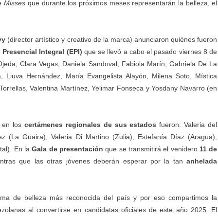
de
Misses
que durante los próximos meses representarán la belleza, el
vy
(director artístico y creativo de la marca) anunciaron quiénes fueron
Presencial Integral (EPI)
que se llevó a cabo el pasado viernes 8 de
Ojeda, Clara Vegas, Daniela Sandoval, Fabiola Marín, Gabriela De La
a, Liuva Hernández, María Evangelista Alayón, Milena Soto, Mística
orrellas, Valentina Martínez, Yelimar Fonseca y Yosdany Navarro (en
 en los
certámenes regionales de sus estados
fueron: Valeria del
 (La Guaira), Valeria Di Martino (Zulia), Estefanía Díaz (Aragua),
tal). En la
Gala de presentación
que se transmitirá el venidero
11 de
ntras que las otras jóvenes deberán esperar por la tan
anhelada
rma de belleza más reconocida del país y por eso compartimos la
lanas al convertirse en candidatas oficiales de este año 2025. El