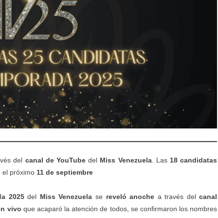
avés del
canal de YouTube
del
Miss Venezuela
. Las
18 candidatas
o
el próximo
11 de septiembre
da 2025
del
Miss Venezuela
se
reveló anoche
a través del
canal
en vivo
que acaparó la atención de todos, se confirmaron los nombres