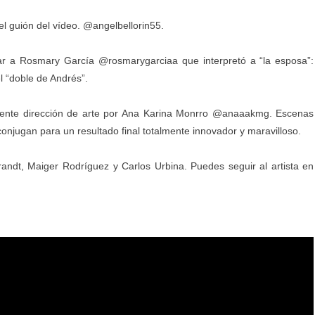
el guión del vídeo. @angelbellorin55.
 a Rosmary García @rosmarygarciaa que interpretó a “la esposa”:
l “doble de Andrés”.
elente dirección de arte por Ana Karina Monrro @anaaakmg. Escenas
njugan para un resultado final totalmente innovador y maravilloso.
andt, Maiger Rodríguez y Carlos Urbina. Puedes seguir al artista en