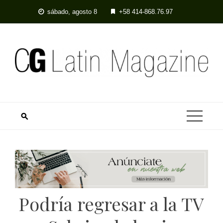
Skip
sábado, agosto 8
+58 414-868.76.97
to
content
Podría regresar a la TV