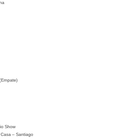
ena
 (Empate)
dio Show
 Casa – Santiago