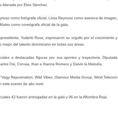
e liderada por Elvis Sánchez.
Reynoso como fotógrafa oficial, Lissa Reynoso como asesora de imagen,
Mateo como coreógrafa oficial de la gala.
cepresidenta, Yuderki Rosa, expresaron su orgullo por el crecimiento y
o mejor del talento dominicano en todas sus áreas.
iales a destacadas figuras por sus aportes y trayectoria: Diputada
 Carlos Osi, Corvaa, Ihan e Ihanna Romero y Dalvin la Melodía.
as “Vagy Rejuvenation, Wild Vibes, Glamour Media Group, Wind Telecom
este evento de alto nivel.
 cuales 42 fueron entregadas en la gala y 06 en la Alfombra Roja.