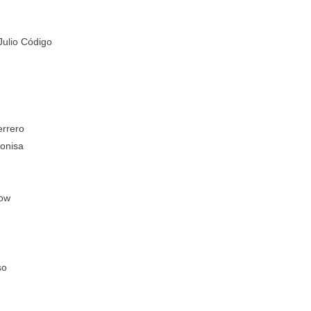
Julio Código
errero
tonisa
how
so