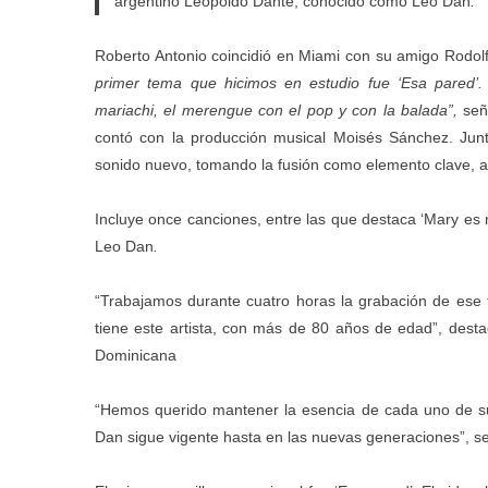
argentino Leopoldo Dante, conocido como Leo Dan
.
Roberto Antonio coincidió en Miami con su amigo Rodolf
primer tema que hicimos en estudio fue ‘Esa pared’.
mariachi, el merengue con el pop y con la balada”,
señ
contó con la producción musical Moisés Sánchez. Jun
sonido nuevo, tomando la fusión como elemento clave, 
Incluye once canciones, entre las que destaca ‘Mary es 
Leo Dan
.
“Trabajamos durante cuatro horas la grabación de ese
tiene este artista, con más de 80 años de edad”, desta
Dominicana
“Hemos querido mantener la esencia de cada uno de s
Dan sigue vigente hasta en las nuevas generaciones”, s