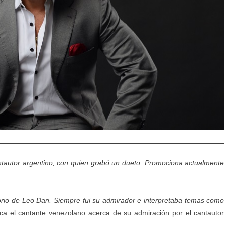
ntautor argentino, con quien grabó un dueto. Promociona actualmente
rio de Leo Dan. Siempre fui su admirador e interpretaba temas como
ica el cantante venezolano acerca de su admiración por el cantautor