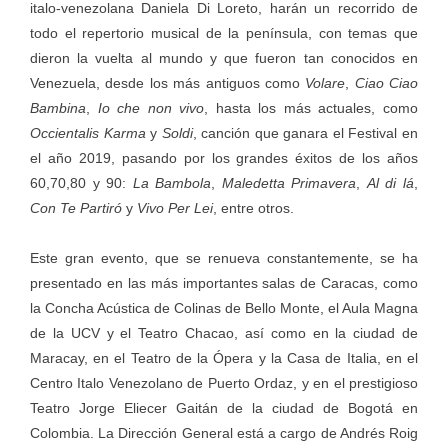
italo-venezolana Daniela Di Loreto, harán un recorrido de
todo el repertorio musical de la península, con temas que
dieron la vuelta al mundo y que fueron tan conocidos en
Venezuela, desde los más antiguos como
Volare
,
Ciao Ciao
Bambina
,
Io che non vivo
, hasta los más actuales, como
Occientalis Karma
y
Soldi
, canción que ganara el Festival en
el año 2019, pasando por los grandes éxitos de los años
60,70,80 y 90:
La Bambola
,
Maledetta Primavera
,
Al di lá
,
Con Te Partiró
y
Vivo Per Lei
, entre otros.
Este gran evento, que se renueva constantemente, se ha
presentado en las más importantes salas de Caracas, como
la Concha Acústica de Colinas de Bello Monte, el Aula Magna
de la UCV y el Teatro Chacao, así como en la ciudad de
Maracay, en el Teatro de la Ópera y la Casa de Italia, en el
Centro Italo Venezolano de Puerto Ordaz, y en el prestigioso
Teatro Jorge Eliecer Gaitán de la ciudad de Bogotá en
Colombia. La Dirección General está a cargo de Andrés Roig